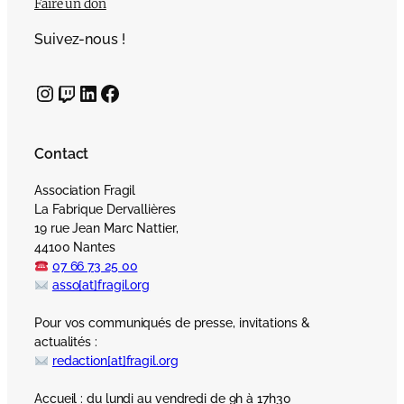
Faire un don
Suivez-nous !
Instagram
Twitch
LinkedIn
Facebook
Contact
Association Fragil
La Fabrique Dervallières
19 rue Jean Marc Nattier,
44100 Nantes
07 66 73 25 00
asso[at]fragil.org
Pour vos communiqués de presse, invitations &
actualités :
redaction[at]fragil.org
Accueil : du lundi au vendredi de 9h à 17h30