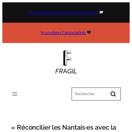
Aller
au
Je m’abonne à la newsletter de Fragil
contenu
Je soutiens l’association
« Réconcilier les Nantais·es avec la