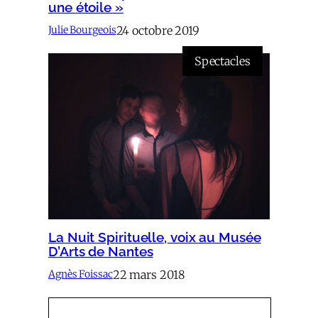
une étoile »
24 octobre 2019
Julie Bourgeois
Spectacles
La Nuit Spirituelle, voix au Musée
D’Arts de Nantes
22 mars 2018
Agnès Foissac