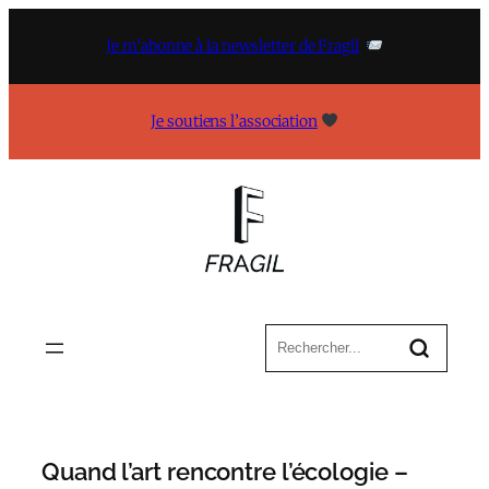
Aller
au
Je m’abonne à la newsletter de Fragil
contenu
Je soutiens l’association
Quand l’art rencontre l’écologie –