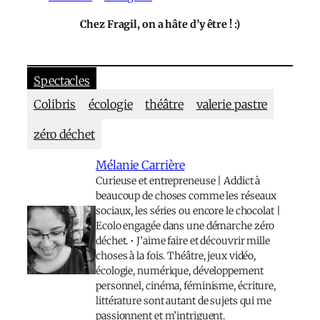
Chez Fragil, on a hâte d’y être ! :)
Spectacles
Colibris
écologie
théâtre
valerie pastre
zéro déchet
Mélanie Carrière
Curieuse et entrepreneuse | Addict à
beaucoup de choses comme les réseaux
sociaux, les séries ou encore le chocolat |
Ecolo engagée dans une démarche zéro
déchet. • J’aime faire et découvrir mille
choses à la fois. Théâtre, jeux vidéo,
écologie, numérique, développement
personnel, cinéma, féminisme, écriture,
littérature sont autant de sujets qui me
passionnent et m’intriguent.