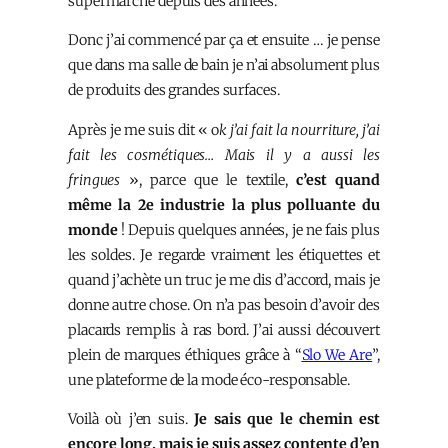
supermarché depuis des années.
Donc j’ai commencé par ça et ensuite … je pense
que dans ma salle de bain je n’ai absolument plus
de produits des grandes surfaces.
Après je me suis dit « o
k j’ai fait la nourriture, j’ai
fait les cosmétiques… Mais il y a aussi les
fringues
», parce que le textile,
c’est quand
même la 2e industrie la plus polluante du
monde
! Depuis quelques années, je ne fais plus
les soldes. Je regarde vraiment les étiquettes et
quand j’achète un truc je me dis d’accord, mais je
donne autre chose. On n’a pas besoin d’avoir des
placards remplis à ras bord. J’ai aussi découvert
plein de marques éthiques grâce à “
Slo We Are
”,
une plateforme de la mode éco-responsable.
Voilà où j’en suis.
Je sais que le chemin est
encore long, mais je suis assez contente d’en