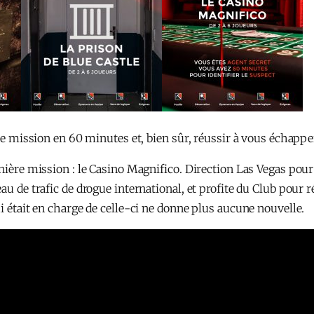
tre mission en 60 minutes et, bien sûr, réussir à vous échappe
nière mission : le Casino Magnifico. Direction Las Vegas pour i
au de trafic de drogue international, et profite du Club pour r
ui était en charge de celle-ci ne donne plus aucune nouvelle.