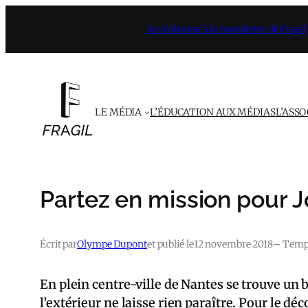
Aller
Je m’abonne à la newsletter de Fragil
au
contenu
LE MÉDIA
L’ÉDUCATION AUX MÉDIAS
L’ASS
Partez en mission pour 
Écrit par
Olympe Dupont
et publié le
12 novembre 2018
– Temps
En plein centre-ville de Nantes se trouve un b
l’extérieur ne laisse rien paraître. Pour le dé