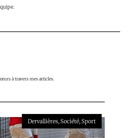
équipe.
œurs à travers mes articles.
Dervallières
, 
Société
, 
Sport