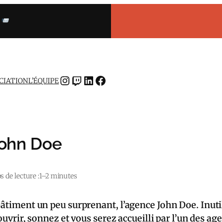
INSTAGRAM
TWITCH
LINKEDIN
FACEBOOK
OCIATION
L’ÉQUIPE
John Doe
 de lecture :
1–2 minutes
âtiment un peu surprenant, l’agence John Doe. Inutile
couvrir, sonnez et vous serez accueilli par l’un des ag