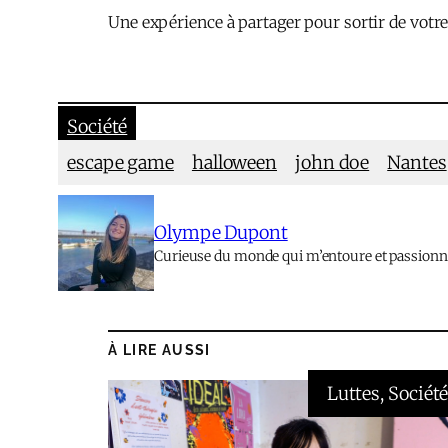
Une expérience à partager pour sortir de votre
Société
escape game
halloween
john doe
Nantes
Olympe Dupont
Curieuse du monde qui m’entoure et passionnée 
À LIRE AUSSI
Luttes
, 
Sociét