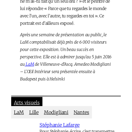
ne m’as-tu fait qu’un seul œil ? » et le peintre de
lui répondre « Parce que tu regardes le monde
avec l’un, avec l’autre, tu regardes en toi ». Ce
portrait est d’ailleurs exposé.
Après une semaine de présentation au public, le
LaM comptabilisait déjà près de 6 000 visiteurs
pour cette exposition. Un beau succès en
perspective. Elle est à admirer jusqu’au 5 juin 2016
au
LaM
de Villeneuve-d’Ascq. Amedeo Modigliani
– L’Œil Intérieur sera présentée ensuite à
Budapest puis à Helsinki
Arts visuels
LaM
Lille
Modigliani
Nantes
Stéphanie Lafarge
Pour Stéphanie, écrire, c’est transmettre