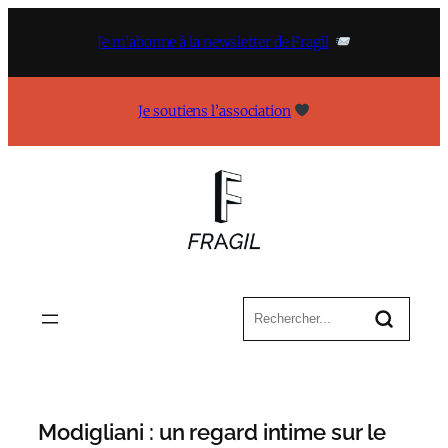
Aller
au
Je m’abonne à la newsletter de Fragil
contenu
Je soutiens l’association
Modigliani : un regard intime sur le