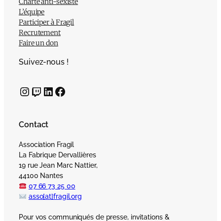
Charte anti-sexiste
L’équipe
Participer à Fragil
Recrutement
Faire un don
Suivez-nous !
Instagram
Twitch
LinkedIn
Facebook
Contact
Association Fragil
La Fabrique Dervallières
19 rue Jean Marc Nattier,
44100 Nantes
07 66 73 25 00
asso[at]fragil.org
Pour vos communiqués de presse, invitations &