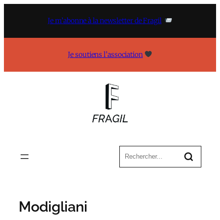
Aller
au
Je m’abonne à la newsletter de Fragil
contenu
Je soutiens l’association
Modigliani