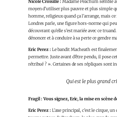
Nicole Croisille :
Madame Peachum semble au dé
moyen d’utiliser plus pauvre et plus simple que 
homme, religieux quand ça l’arrange, mais ce fa
Londres parle, une figure hors-norme qui peut s
découvrant qu’elle s’est mariée avec ce truand.
dénoncer et à conduire à sa perte ce gendre mal
Eric Perez :
Le bandit Macheath est finalement 
permettre. Juste avant d’être pendu, il pose c
rétribué ? ». Certaines de ses répliques sont i
Qui est le plus grand cr
Fragil : Vous signez, Eric, la mise en scène 
Eric Perez :
L’axe principal, c’est le cirque, u