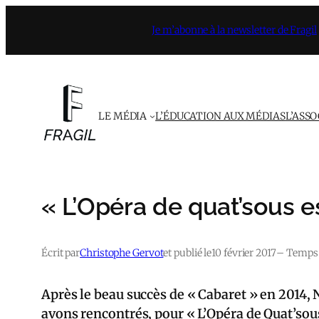
Aller
Je m’abonne à la newsletter de Fragil
au
contenu
LE MÉDIA
L’ÉDUCATION AUX MÉDIAS
L’ASS
« L’Opéra de quat’sous es
Écrit par
Christophe Gervot
et publié le
10 février 2017
– Temps d
Après le beau succès de « Cabaret » en 2014, Ni
avons rencontrés, pour « L’Opéra de Quat’sou