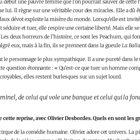
but une pauvre femme que l’on pourrait sauver de cette his
lui. Il règne sur une véritable cour des miracles. Elle a dû êt
ux dévot exploite la misère du monde. Lorsqu’elle est invitée, 
éduire et tuer, elle respire une certaine liberté. Mais elle s
 Les deux horreurs de l’histoire, ce sont les Peachum, qui fon
gré eux, mais à la fin, ils se prennent dans la gueule
La Ball
le personnage le plus sympathique. Il a une pureté dans le ma
ette question étonnante : « Qu’est-ce que tuer un homme compa
ncroyables, elles restent burlesques sur un sujet lourd.
iminel, de celui qui vole une banque et celui qui la fon
de cette reprise, avec Olivier Desbordes. Quels en sont les 
n cirque de la comédie humaine. Olivier adore cet univers. La pi