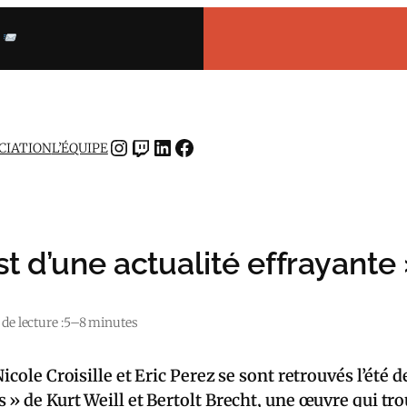
INSTAGRAM
TWITCH
LINKEDIN
FACEBOOK
OCIATION
L’ÉQUIPE
t d’une actualité effrayante
e lecture :
5–8 minutes
cole Croisille et Eric Perez se sont retrouvés l’été d
s » de Kurt Weill et Bertolt Brecht, une œuvre qui t