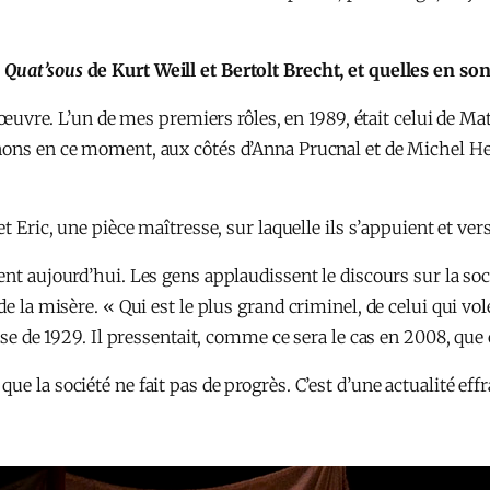
 Quat’sous
de Kurt Weill et Bertolt Brecht, et quelles en so
te œuvre. L’un de mes premiers rôles, en 1989, était celui de M
renons en ce moment, aux côtés d’Anna Prucnal et de Michel 
t Eric, une pièce maîtresse, sur laquelle ils s’appuient et ver
ent aujourd’hui. Les gens applaudissent le discours sur la soc
e la misère. « Qui est le plus grand criminel, de celui qui vol
ise de 1929. Il pressentait, comme ce sera le cas en 2008, que ç
e la société ne fait pas de progrès. C’est d’une actualité effr