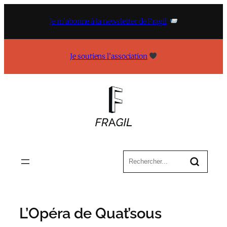
Aller
au
Je m’abonne à la newsletter de Fragil
contenu
Je soutiens l’association
L’Opéra de Quat’sous