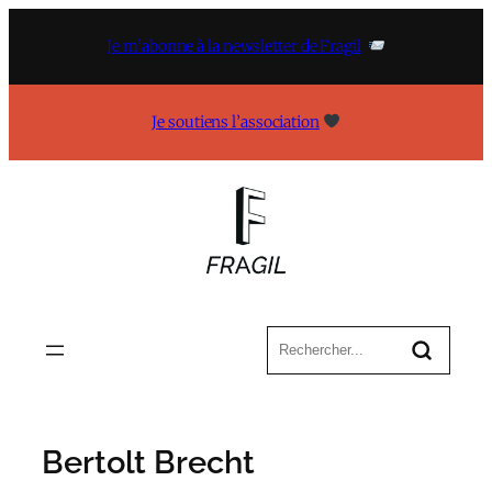
Aller
au
Je m’abonne à la newsletter de Fragil
contenu
Je soutiens l’association
Bertolt Brecht