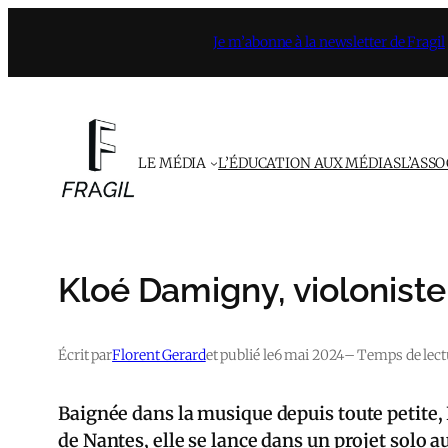
Aller
Je m’abonne à la newsletter de Fragil
au
contenu
LE MÉDIA
L’ÉDUCATION AUX MÉDIAS
L’ASS
Kloé Damigny, violonist
Écrit par
Florent Gerard
et publié le
6 mai 2024
– Temps de lectu
Baignée dans la musique depuis toute petite,
de Nantes, elle se lance dans un projet solo 