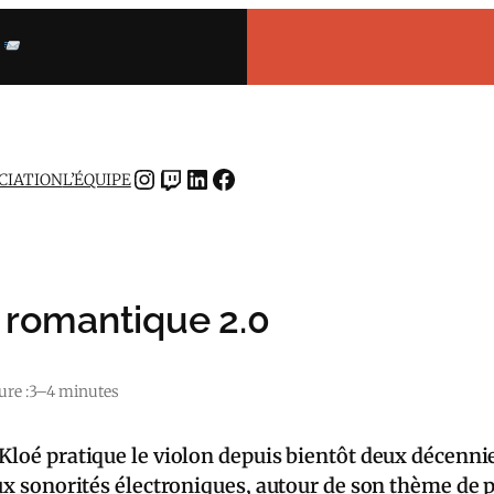
INSTAGRAM
TWITCH
LINKEDIN
FACEBOOK
OCIATION
L’ÉQUIPE
e romantique 2.0
re :
3–4 minutes
 Kloé pratique le violon depuis bientôt deux décenni
aux sonorités électroniques, autour de son thème de 