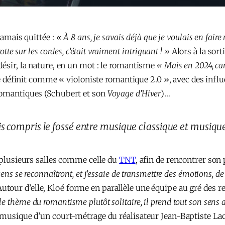
jamais quittée :
« À 8 ans, je savais déjà que je voulais en faire
otte sur les cordes, c’était vraiment intriguant ! »
Alors à la sort
désir, la nature, en un mot : le romantisme
« Mais en 2024, ca
 se définit comme « violoniste romantique 2.0 », avec des infl
 romantiques (Schubert et son
Voyage d’Hiver
)…
ais compris le fossé entre musique classique et musique
s plusieurs salles comme celle du
TNT
, afin de rencontrer son 
ens se reconnaîtront, et j’essaie de transmettre des émotions, de 
utour d’elle, Kloé forme en parallèle une équipe au gré des r
 thème du romantisme plutôt solitaire, il prend tout son sens 
a musique d’un court-métrage du réalisateur Jean-Baptiste Lac