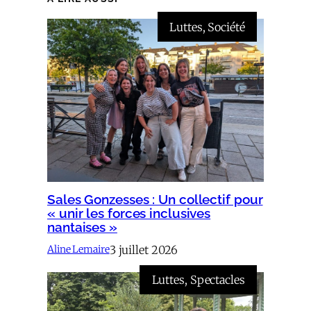
Luttes
, 
Société
Sales Gonzesses : Un collectif pour
« unir les forces inclusives
nantaises »
3 juillet 2026
Aline Lemaire
Luttes
, 
Spectacles