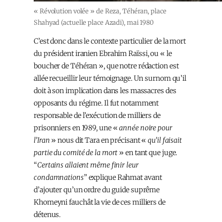
« Révolution volée » de Reza, Téhéran, place
Shahyad (actuelle place Azadi), mai 1980
C’est donc dans le contexte particulier de la mort
du président iranien
Ebrahim
Raïssi,
ou « le
boucher de Téhéran », que notre rédaction est
allée recueillir leur témoignage. Un surnom qu’il
doit à son implication dans les massacres des
opposants du régime. Il fut notamment
responsable de l’exécution de milliers de
prisonnier
s
en 1989, une «
année noire pour
l’Iran
» nous dit Tara en précisant «
qu’il faisait
partie du comité de la mort
»
en tant que
juge.
“
Certains allaient même finir leur
condamnations
” explique
Rahmat
avant
d’ajouter qu’un ordre du guide suprême
Khomeyni
fauchât la vie de
c
es milliers de
détenus
.