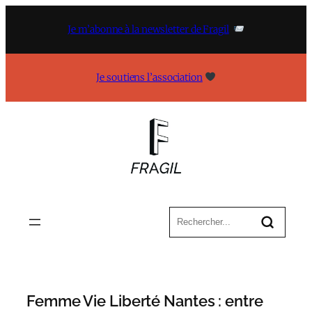
Aller
au
Je m’abonne à la newsletter de Fragil
contenu
Je soutiens l’association
Femme Vie Liberté Nantes : entre