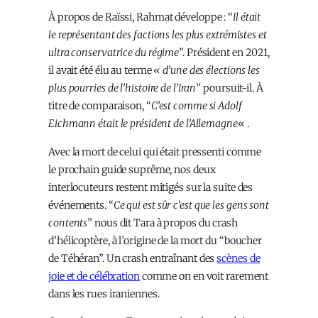
À propos de
Raïssi
,
Rahmat
développe : “
Il était
le représentant des factions les plus extrémistes et
ultra conservatrice du régime
”. Président en 2021,
il avait été élu au terme «
d’une des élections les
plus pourries de l’histoire de l’Iran
”
poursuit-il
. À
titre de comparaison, “
C’est comme si Adolf
Eichmann était le président de l’Allemagne
« .
Avec la mort de celui qui était pressenti comme
le prochain guide suprême, nos deux
interlocuteurs restent mitigés sur la suite des
événements. “
Ce qui est sûr c’est que les gens sont
contents
” nous dit Tara à propos du crash
d’hélicoptère, à l’origine de la mort du “boucher
de Téhéran”. Un crash entraînant des
scènes de
joie et de célébration
comme on en voit rarement
dans les rues iraniennes.