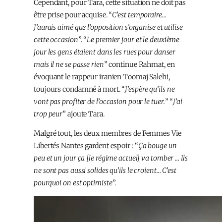
Cependant, pour Tara, cette situation ne doit pas
être prise pour acquise. “
C’est temporaire…
J’aurais aimé que l’opposition s’organise et utilise
cette occasion
”. “
Le premier jour et le deuxième
jour les gens étaient dans les rues pour danser
mais il ne se passe rien
” continue Rahmat, en
évoquant le rappeur iranien Toomaj Salehi,
toujours condamné à mort
. “
J’espère qu’ils ne
vont pas profiter de l’occasion pour le tuer.
” “
J’ai
trop peur
” ajoute Tara.
Malgré tout, les deux membres de Femmes Vie
Libertés Nantes gardent espoir : “
Ça bouge un
peu et un jour ça [le régime actuel] va tomber … Ils
ne sont pas aussi solides qu’ils le croient… C’est
pourquoi on est optimiste
”.