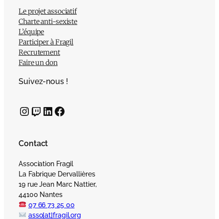
Le projet associatif
Charte anti-sexiste
L’équipe
Participer à Fragil
Recrutement
Faire un don
Suivez-nous !
Instagram
Twitch
LinkedIn
Facebook
Contact
Association Fragil
La Fabrique Dervallières
19 rue Jean Marc Nattier,
44100 Nantes
07 66 73 25 00
asso[at]fragil.org