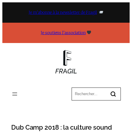
Aller
au
Je m’abonne à la newsletter de Fragil
contenu
Je soutiens l’association
Dub Camp 2018 : la culture sound