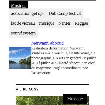
Musique
association get up !
Dub Camp festival
lac de vioreau
musique
Nantes
Reggae
sound system
Merwann Abboud
Réalisateur de formation, Merwann
s’intéresse à la musique, à la littérature, à la
photographie, aux arts en général. De juillet
2017 à juillet 2023, il a été rédacteur en chef
du magazine Fragil et coordinateur de
l’association.
À LIRE AUSSI
Musique