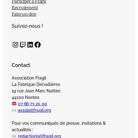
Participer à Fragil
Recrutement
Faire un don
Suivez-nous !
Instagram
Twitch
LinkedIn
Facebook
Contact
Association Fragil
La Fabrique Dervallières
19 rue Jean Marc Nattier,
44100 Nantes
07 66 73 25 00
asso[at]fragil.org
Pour vos communiqués de presse, invitations &
actualités :
redaction[at]fragil.org