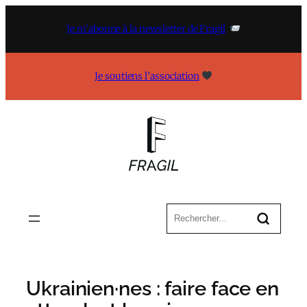
Aller
au
Je m’abonne à la newsletter de Fragil
contenu
Je soutiens l’association
Ukrainien·nes : faire face en