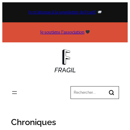
Aller
au
Je m’abonne à la newsletter de Fragil
contenu
Je soutiens l’association
Chroniques