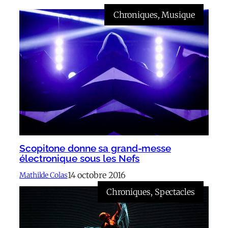
Chroniques
, 
Musique
Scopitone donne sa grand-messe
électronique sous les Nefs
14 octobre 2016
Mathilde Colas
Chroniques
, 
Spectacles