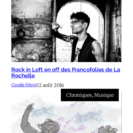
Rock in Loft en off des Francofolies de La
Rochelle
12 août 2016
Coralie Fétrot
Chroniques
, 
Musique