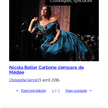
Chroniques
, 
Spectacles
Nicola Beller Carbone s’empare de
Médée
21 avril 2016
Christophe Gervot
1
2
3
←
Page précédente
Page suivante
→