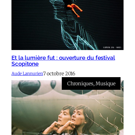
Et la lumière fut : ouverture du festival
Scopitone
7 octobre 2016
Aude Lannurien
Chroniques
, 
Musique