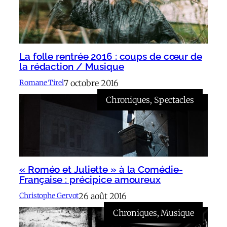
La folle rentrée 2016 : coups de cœur de
la rédaction / Musique
7 octobre 2016
Romane Tirel
Chroniques
, 
Spectacles
« Roméo et Juliette » à la Comédie-
Française : précipice amoureux
26 août 2016
Christophe Gervot
Chroniques
, 
Musique