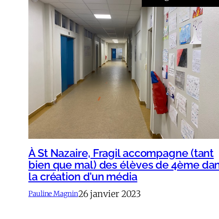
À St Nazaire, Fragil accompagne (tant
bien que mal) des élèves de 4ème da
la création d’un média
26 janvier 2023
Pauline Magnin