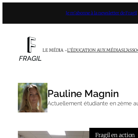
Aller
Je m’abonne à la newsletter de Fragil
au
contenu
LE MÉDIA
L’ÉDUCATION AUX MÉDIAS
L’ASS
Pauline Magnin
Actuellement étudiante en 2ème au C
Fragil en action