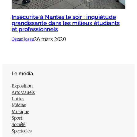
Insécurité à Nantes le soir : inquiétude
grandissante dans les milieux étudiants
et professionnels
26 mars 2020
Oscar Josse
Le média
Exposition
Arts visuels
Luttes
Médias
Musique
Sport
Société
Spectacles