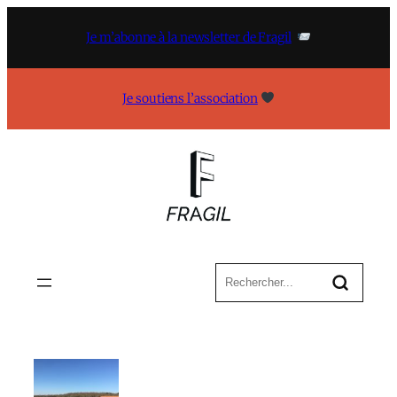
Aller
au
Je m’abonne à la newsletter de Fragil
contenu
Je soutiens l’association