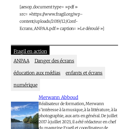
[aesop_document type= »pdf »
src= »https://www.fragil.org/wp-
content/uploads/2019/12/Conf-
Ecrans_ANPAA.pdf » caption= »Le déroulé »]
Fragil en action
ANPAA
Danger des écrans
éducation aux médias
enfants et écrans
numérique
Merwann Abboud
Réalisateur de formation, Merwann
s’intéresse à la musique, à la littérature, à la
photographie, aux arts en général. De juillet
2017 à juillet 2023, il a été rédacteur en chef
du magazine Fragil et coordinateur de