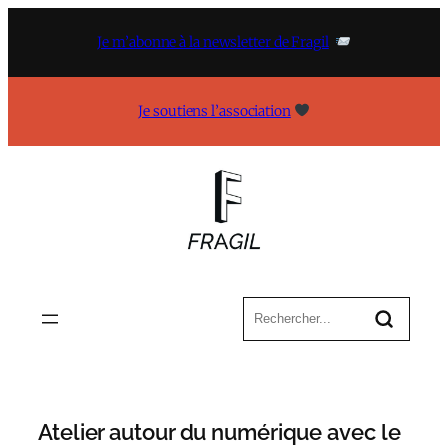
Aller
au
Je m’abonne à la newsletter de Fragil
contenu
Je soutiens l’association
Atelier autour du numérique avec le