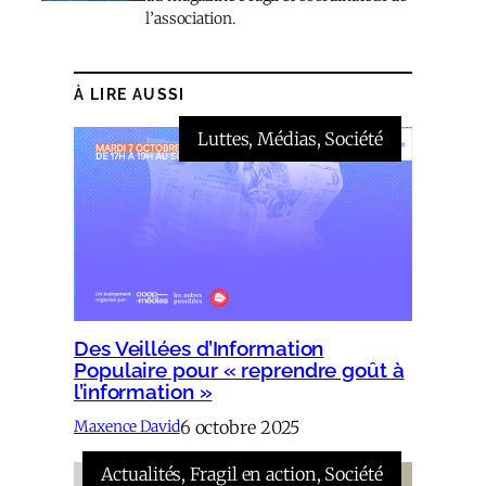
l’association.
À LIRE AUSSI
Luttes
, 
Médias
, 
Société
Des Veillées d’Information
Populaire pour « reprendre goût à
l’information »
6 octobre 2025
Maxence David
Actualités
, 
Fragil en action
, 
Société