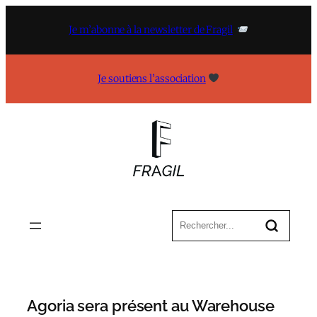
Aller
au
Je m’abonne à la newsletter de Fragil
contenu
Je soutiens l’association
Agoria sera présent au Warehouse