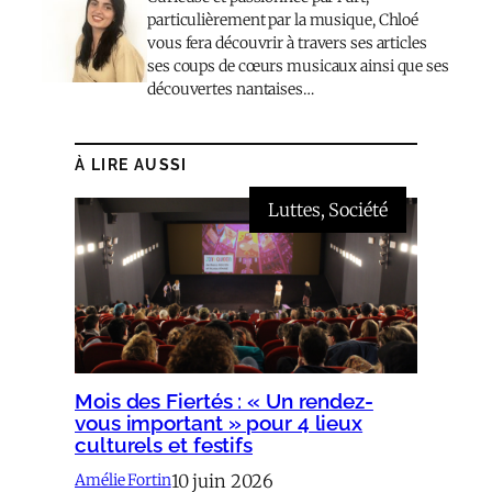
particulièrement par la musique, Chloé
vous fera découvrir à travers ses articles
ses coups de cœurs musicaux ainsi que ses
découvertes nantaises…
À LIRE AUSSI
Luttes
, 
Société
Mois des Fiertés : « Un rendez-
vous important » pour 4 lieux
culturels et festifs
10 juin 2026
Amélie Fortin