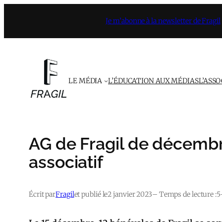
Aller
Je m’abonne à la newsletter de Fragil
au
contenu
LE MÉDIA
L’ÉDUCATION AUX MÉDIAS
L’ASS
AG de Fragil de décembr
associatif
Écrit par
Fragil
et publié le
2 janvier 2023
– Temps de lecture :
5