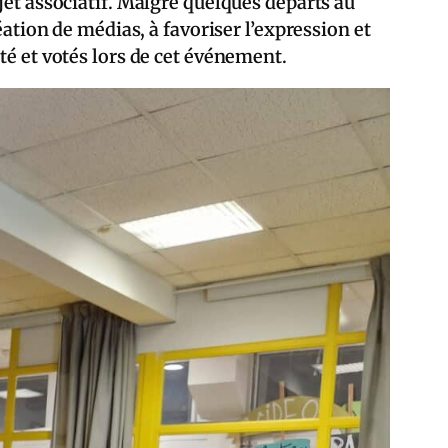
jet associatif. Malgré quelques départs au
éation de médias, à favoriser l’expression et
té et votés lors de cet événement.