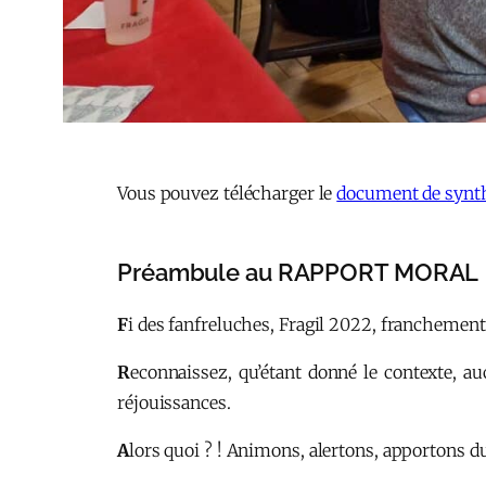
Vous pouvez télécharger le
document de synt
Préambule au RAPPORT MORAL
F
i des fanfreluches, Fragil 2022, franchement f
R
econnaissez, qu’étant donné le contexte, a
réjouissances.
A
lors quoi ? ! Animons, alertons, apportons 