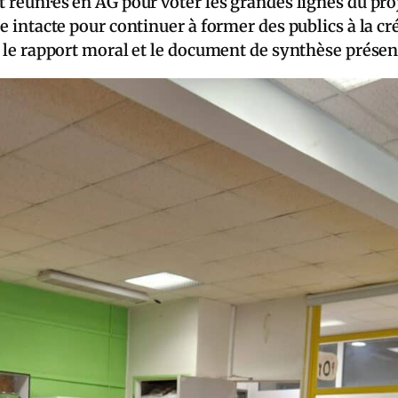
t réuni·es en AG pour voter les grandes lignes du pro
te intacte pour continuer à former des publics à la cr
ci le rapport moral et le document de synthèse présen