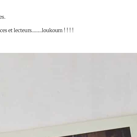
es.
rices et lecteurs………loukoum ! ! ! !