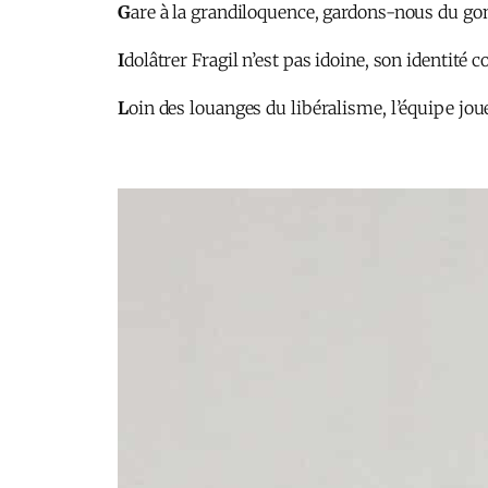
G
are à la grandiloquence, gardons-nous du go
I
dolâtrer Fragil n’est pas idoine, son identit
L
oin des louanges du libéralisme, l’équipe joue