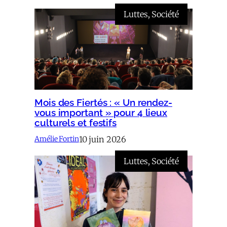
Luttes
, 
Société
Mois des Fiertés : « Un rendez-
vous important » pour 4 lieux
culturels et festifs
10 juin 2026
Amélie Fortin
Luttes
, 
Société