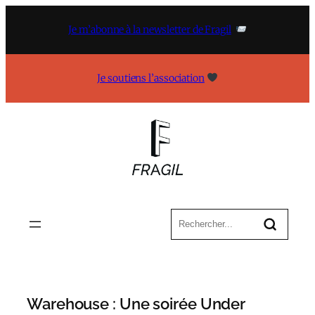
Aller
au
Je m’abonne à la newsletter de Fragil
contenu
Je soutiens l’association
Warehouse : Une soirée Under