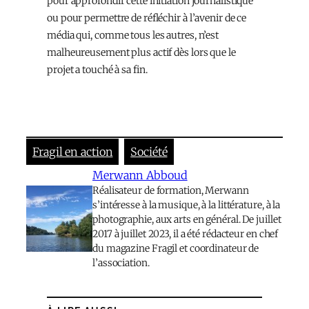
pour approfondir cette initiation journalistique
ou pour permettre de réfléchir à l’avenir de ce
média qui, comme tous les autres, n’est
malheureusement plus actif dès lors que le
projet a touché à sa fin.
Fragil en action
Société
Merwann Abboud
Réalisateur de formation, Merwann
s’intéresse à la musique, à la littérature, à la
photographie, aux arts en général. De juillet
2017 à juillet 2023, il a été rédacteur en chef
du magazine Fragil et coordinateur de
l’association.