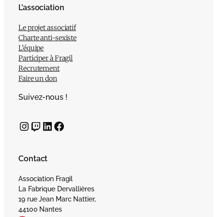
L’association
Le projet associatif
Charte anti-sexiste
L’équipe
Participer à Fragil
Recrutement
Faire un don
Suivez-nous !
Instagram
Twitch
LinkedIn
Facebook
Contact
Association Fragil
La Fabrique Dervallières
19 rue Jean Marc Nattier,
44100 Nantes