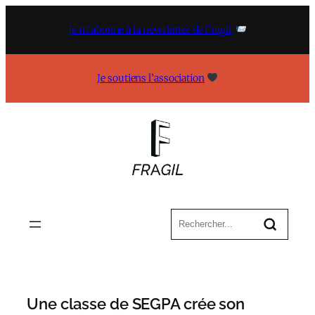
Aller
au
Je m’abonne à la newsletter de Fragil
contenu
Je soutiens l’association
Une classe de SEGPA crée son