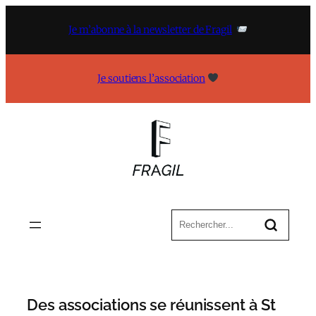
Aller
au
Je m’abonne à la newsletter de Fragil
contenu
Je soutiens l’association
Des associations se réunissent à St