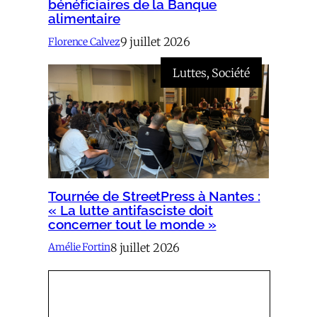
bénéficiaires de la Banque
alimentaire
9 juillet 2026
Florence Calvez
Luttes
, 
Société
Tournée de StreetPress à Nantes :
« La lutte antifasciste doit
concerner tout le monde »
8 juillet 2026
Amélie Fortin