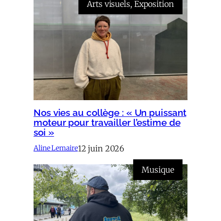
Arts visuels
, 
Exposition
Nos vies au collège : « Un puissant
moteur pour travailler l’estime de
soi »
12 juin 2026
Aline Lemaire
Musique