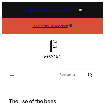
Aller
au
Je m’abonne à la newsletter de Fragil
contenu
Je soutiens l’association
The rise of the bees