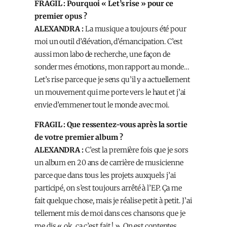
FRAGIL : Pourquoi « Let’s rise » pour ce
premier opus ?
ALEXANDRA :
La musique a toujours été pour
moi un outil d’élévation, d’émancipation. C’est
aussi mon labo de recherche, une façon de
sonder mes émotions, mon rapport au monde…
Let’s rise parce que je sens qu’il y a actuellement
un mouvement qui me porte vers le haut et j’ai
envie d’emmener tout le monde avec moi.
FRAGIL : Que ressentez-vous après la sortie
de votre premier album ?
ALEXANDRA :
C’est la première fois que je sors
un album en 20 ans de carrière de musicienne
parce que dans tous les projets auxquels j’ai
participé, on s’est toujours arrêté à l’EP. Ça me
fait quelque chose, mais je réalise petit à petit. J’ai
tellement mis de moi dans ces chansons que je
me dis « ok, ça c’est fait ! ». On est contentes,