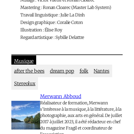
Mastering : Ronan Cloarec (Master Lab System)
Travail linguistique : Julie La Dinh
Design graphique : Coralie Coton
Illustration : Élise Roy
Regard artistique : Sybille Delattre
Musique
after the bees
dream pop
folk
Nantes
Stereolux
Merwann Abboud
Réalisateur de formation, Merwann
s’intéresse à la musique, à la littérature, à la
photographie, aux arts en général. De juillet
2017 à juillet 2023, il a été rédacteur en chef
du magazine Fragil et coordinateur de