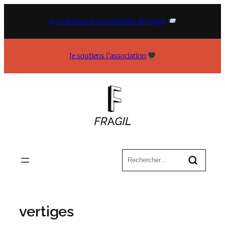
Aller
au
Je m’abonne à la newsletter de Fragil
contenu
Je soutiens l’association
vertiges