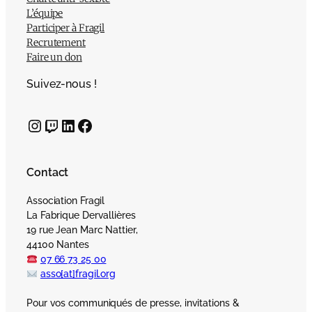
L’équipe
Participer à Fragil
Recrutement
Faire un don
Suivez-nous !
Instagram
Twitch
LinkedIn
Facebook
Contact
Association Fragil
La Fabrique Dervallières
19 rue Jean Marc Nattier,
44100 Nantes
07 66 73 25 00
asso[at]fragil.org
Pour vos communiqués de presse, invitations &