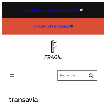
Aller
au
Je m’abonne à la newsletter de Fragil
contenu
Je soutiens l’association
transavia