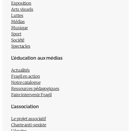
Exposition
Arts visuels
Luttes
Médias
Musique
Sport
Société
Spectacles
L’éducation aux médias
Actualités
Fragil en action
Notre catalogue
Ressources pédagogiques
Faire intervenir Fragil
L’association
Le projet associatif
Charte anti-sexiste
L’équipe