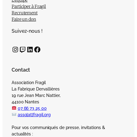
Participer à Fragil
Recrutement
Faire un don
Suivez-nous !
Instagram
Twitch
LinkedIn
Facebook
Contact
Association Fragil
La Fabrique Dervallières
19 rue Jean Marc Nattier,
44100 Nantes
07 66 73 25 00
asso[at]fragil.org
Pour vos communiqués de presse, invitations &
actualités :