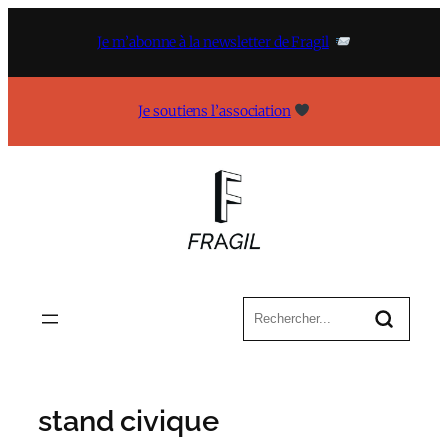
Aller
au
Je m’abonne à la newsletter de Fragil
contenu
Je soutiens l’association
stand civique