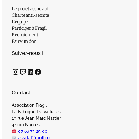
Le projet associatif
Charte anti-sexiste
L’équipe
Participer à Fragil
Recrutement
Faire un don
Suivez-nous !
Instagram
Twitch
LinkedIn
Facebook
Contact
Association Fragil
La Fabrique Dervallières
19 rue Jean Marc Nattier,
44100 Nantes
07 66 73 25 00
asso[at]fragil.org