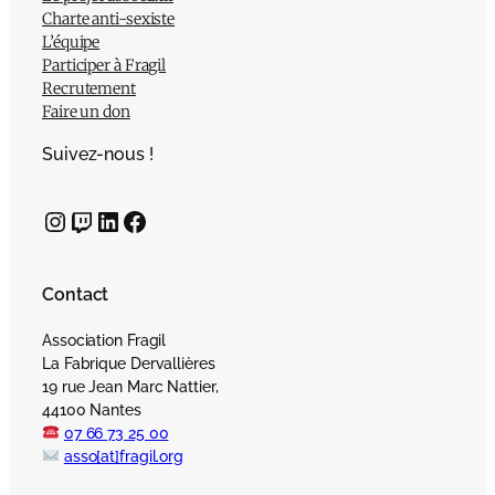
Charte anti-sexiste
L’équipe
Participer à Fragil
Recrutement
Faire un don
Suivez-nous !
Instagram
Twitch
LinkedIn
Facebook
Contact
Association Fragil
La Fabrique Dervallières
19 rue Jean Marc Nattier,
44100 Nantes
07 66 73 25 00
asso[at]fragil.org