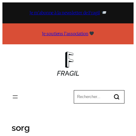
Aller
au
Je m’abonne à la newsletter de Fragil
contenu
Je soutiens l’association
sorg