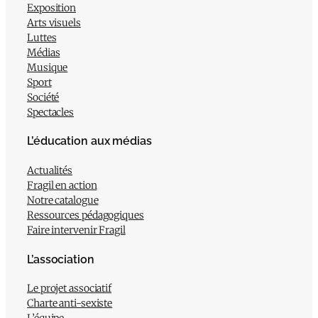
Exposition
Arts visuels
Luttes
Médias
Musique
Sport
Société
Spectacles
L’éducation aux médias
Actualités
Fragil en action
Notre catalogue
Ressources pédagogiques
Faire intervenir Fragil
L’association
Le projet associatif
Charte anti-sexiste