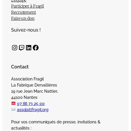
L’équipe
Participer à Fragil
Recrutement
Faire un don
Suivez-nous !
Instagram
Twitch
LinkedIn
Facebook
Contact
Association Fragil
La Fabrique Dervallières
19 rue Jean Marc Nattier,
44100 Nantes
07 66 73 25 00
asso[at]fragil.org
Pour vos communiqués de presse, invitations &
actualités :