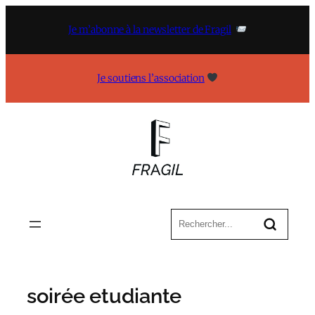
Aller
au
Je m’abonne à la newsletter de Fragil
contenu
Je soutiens l’association
soirée etudiante