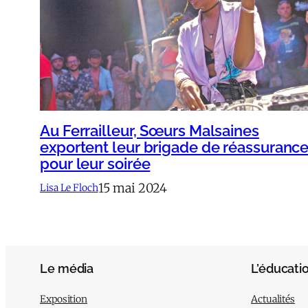
Au Ferrailleur, Sœurs Malsaines
exportent leur brigade de réassuranc
pour leur soirée
15 mai 2024
Lisa Le Floch
Le média
L’éducati
Exposition
Actualités