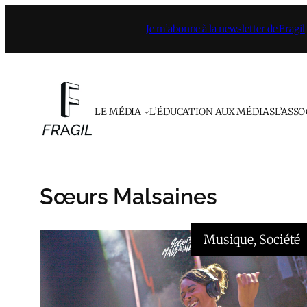
Aller
Je m’abonne à la newsletter de Fragil
au
contenu
LE MÉDIA
L’ÉDUCATION AUX MÉDIAS
L’ASS
Sœurs Malsaines
Musique
, 
Société