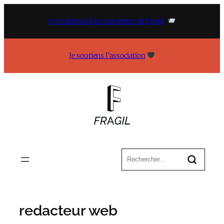
Aller
au
Je m’abonne à la newsletter de Fragil
contenu
Je soutiens l’association
redacteur web