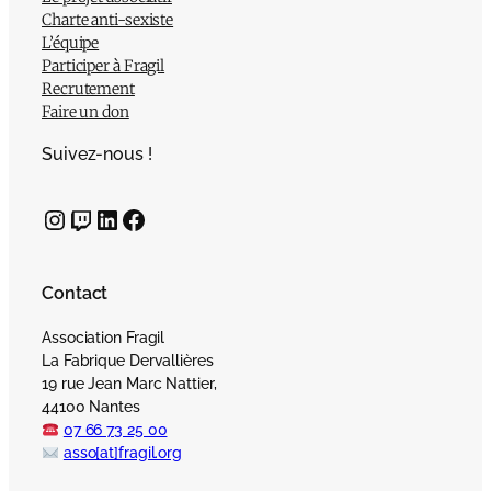
Charte anti-sexiste
L’équipe
Participer à Fragil
Recrutement
Faire un don
Suivez-nous !
Instagram
Twitch
LinkedIn
Facebook
Contact
Association Fragil
La Fabrique Dervallières
19 rue Jean Marc Nattier,
44100 Nantes
07 66 73 25 00
asso[at]fragil.org