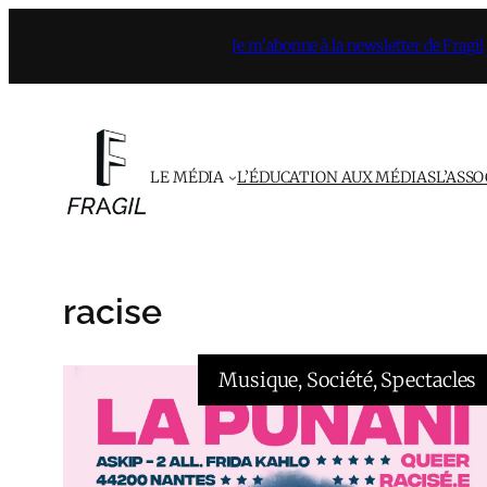
Aller
Je m’abonne à la newsletter de Fragil
au
contenu
LE MÉDIA
L’ÉDUCATION AUX MÉDIAS
L’ASS
racise
Musique
, 
Société
, 
Spectacles