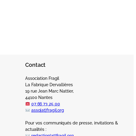
Contact
Association Fragil
La Fabrique Dervallières
19 rue Jean Marc Nattier,
44100 Nantes
07 66 73 25 00
asso[at]fragil.org
Pour vos communiqués de presse, invitations &
actualités :
redaction[at]fragil.org