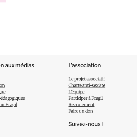
on aux médias
L’association
Le projet associatif
ion
Charte anti-sexiste
gue
L’équipe
pédagogiques
Participer à Fragil
nir Fragil
Recrutement
Faire un don
Suivez-nous !