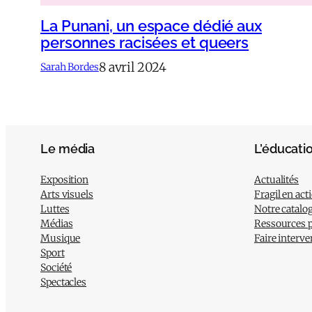
La Punani, un espace dédié aux
personnes racisées et queers
8 avril 2024
Sarah Bordes
Le média
L’éducati
Exposition
Actualités
Arts visuels
Fragil en act
Luttes
Notre catalo
Médias
Ressources 
Musique
Faire interve
Sport
Société
Spectacles