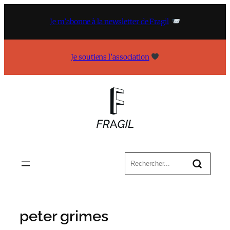
Aller
au
Je m’abonne à la newsletter de Fragil
contenu
Je soutiens l’association
peter grimes