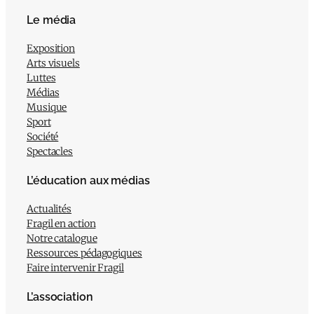
Le média
Exposition
Arts visuels
Luttes
Médias
Musique
Sport
Société
Spectacles
L’éducation aux médias
Actualités
Fragil en action
Notre catalogue
Ressources pédagogiques
Faire intervenir Fragil
L’association