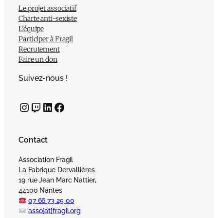
Le projet associatif
Charte anti-sexiste
L’équipe
Participer à Fragil
Recrutement
Faire un don
Suivez-nous !
Instagram
Twitch
LinkedIn
Facebook
Contact
Association Fragil
La Fabrique Dervallières
19 rue Jean Marc Nattier,
44100 Nantes
07 66 73 25 00
asso[at]fragil.org