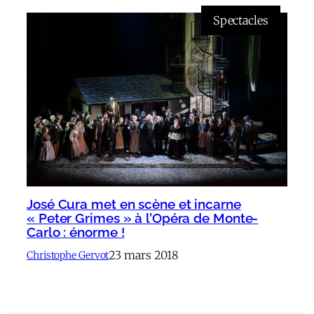
Spectacles
José Cura met en scène et incarne
« Peter Grimes » à l’Opéra de Monte-
Carlo : énorme !
23 mars 2018
Christophe Gervot