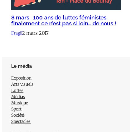
8 mars : 100 ans de luttes féministes,
finalement ce n’est pas si loin… de nous !
2 mars 2017
Fragil
Le média
Exposition
Arts visuels
Luttes
Médias
Musique
Sport
Société
Spectacles