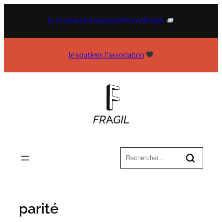
Aller
au
Je m’abonne à la newsletter de Fragil
contenu
Je soutiens l’association
parité