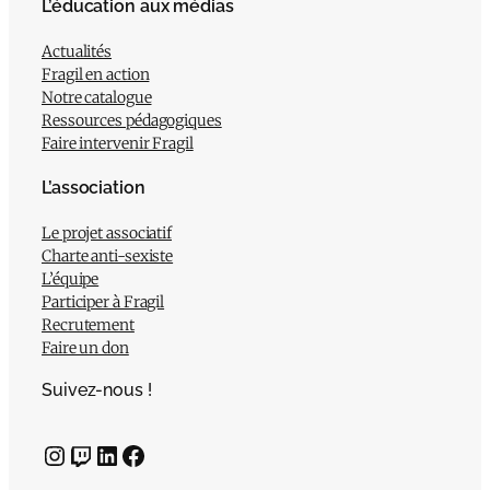
L’éducation aux médias
Actualités
Fragil en action
Notre catalogue
Ressources pédagogiques
Faire intervenir Fragil
L’association
Le projet associatif
Charte anti-sexiste
L’équipe
Participer à Fragil
Recrutement
Faire un don
Suivez-nous !
Instagram
Twitch
LinkedIn
Facebook