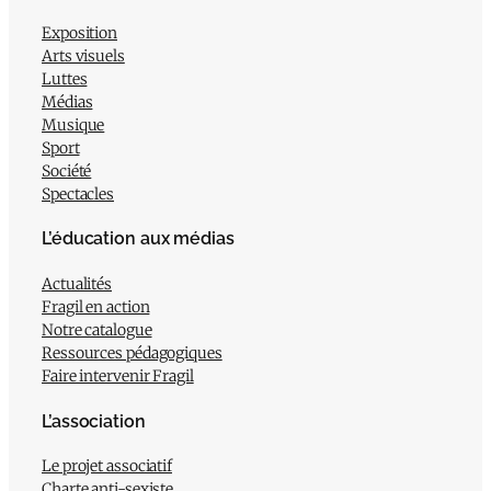
Exposition
Arts visuels
Luttes
Médias
Musique
Sport
Société
Spectacles
L’éducation aux médias
Actualités
Fragil en action
Notre catalogue
Ressources pédagogiques
Faire intervenir Fragil
L’association
Le projet associatif
Charte anti-sexiste