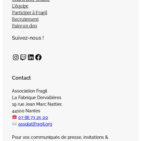
L’équipe
Participer à Fragil
Recrutement
Faire un don
Suivez-nous !
Instagram
Twitch
LinkedIn
Facebook
Contact
Association Fragil
La Fabrique Dervallières
19 rue Jean Marc Nattier,
44100 Nantes
07 66 73 25 00
asso[at]fragil.org
Pour vos communiqués de presse, invitations &