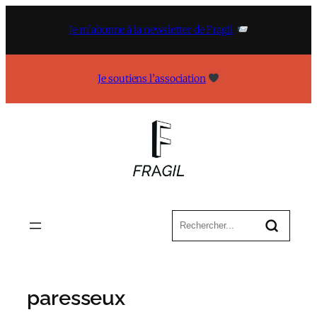
Aller
au
Je m’abonne à la newsletter de Fragil
contenu
Je soutiens l’association
paresseux