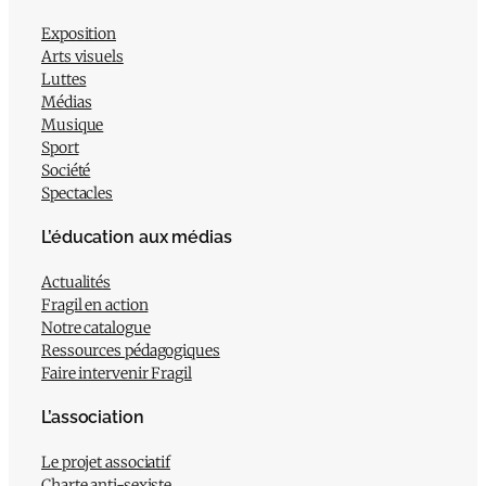
Exposition
Arts visuels
Luttes
Médias
Musique
Sport
Société
Spectacles
L’éducation aux médias
Actualités
Fragil en action
Notre catalogue
Ressources pédagogiques
Faire intervenir Fragil
L’association
Le projet associatif
Charte anti-sexiste