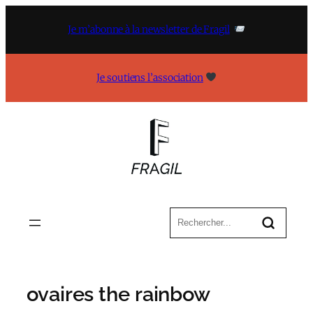
Aller
au
Je m’abonne à la newsletter de Fragil
contenu
Je soutiens l’association
ovaires the rainbow