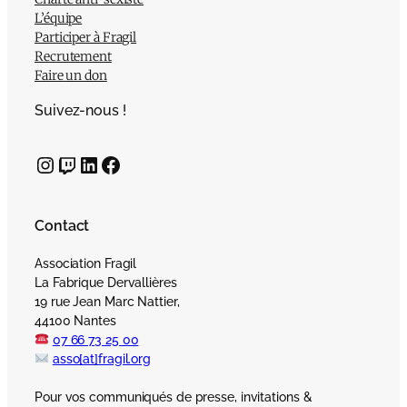
L’équipe
Participer à Fragil
Recrutement
Faire un don
Suivez-nous !
Instagram
Twitch
LinkedIn
Facebook
Contact
Association Fragil
La Fabrique Dervallières
19 rue Jean Marc Nattier,
44100 Nantes
07 66 73 25 00
asso[at]fragil.org
Pour vos communiqués de presse, invitations &