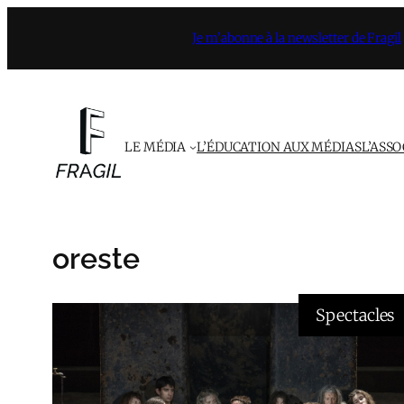
Aller
Je m’abonne à la newsletter de Fragil
au
contenu
LE MÉDIA
L’ÉDUCATION AUX MÉDIAS
L’ASS
oreste
Spectacles