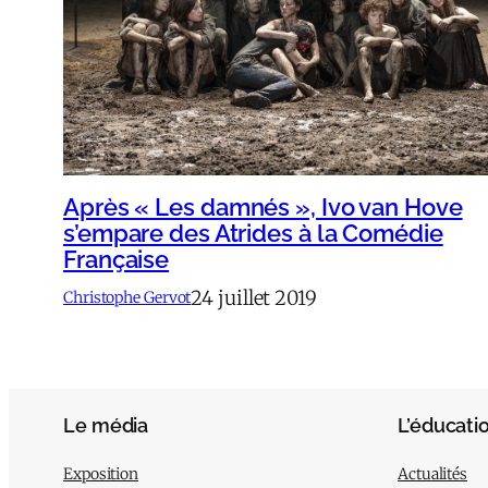
Après « Les damnés », Ivo van Hove
s’empare des Atrides à la Comédie
Française
24 juillet 2019
Christophe Gervot
Le média
L’éducati
Exposition
Actualités