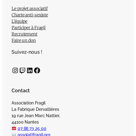
Le projet associatif
Charte anti-sexiste
L’équipe
Participer à Fragil
Recrutement
Faire un don
Suivez-nous !
Instagram
Twitch
LinkedIn
Facebook
Contact
Association Fragil
La Fabrique Dervallières
19 rue Jean Marc Nattier,
44100 Nantes
07 66 73 25 00
asso[at]fragil.org