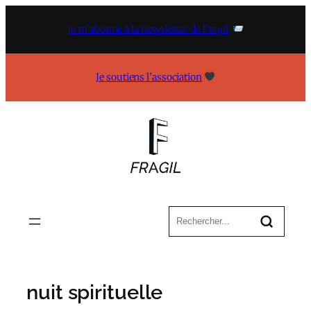
Aller
au
Je m’abonne à la newsletter de Fragil
contenu
Je soutiens l’association
nuit spirituelle