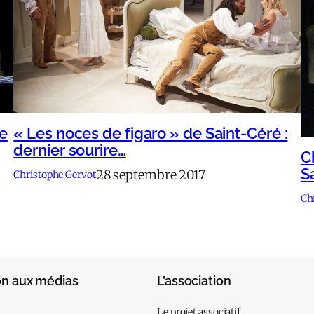
« Les noces de figaro » de Saint-Céré :
ve
dernier sourire…
C
S
28 septembre 2017
Christophe Gervot
Ch
on aux médias
L’association
Le projet associatif