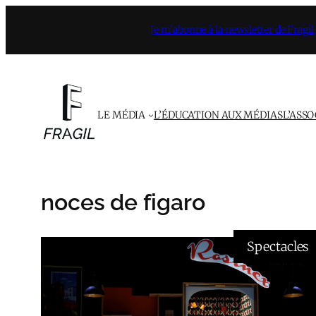
Aller
Je m’abonne à la newsletter de Fragil
au
contenu
LE MÉDIA
L’ÉDUCATION AUX MÉDIAS
L’ASS
noces de figaro
Spectacles