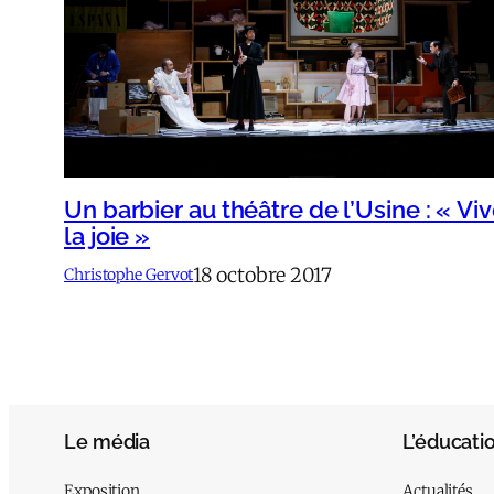
Un barbier au théâtre de l’Usine : « Vi
la joie »
18 octobre 2017
Christophe Gervot
Le média
L’éducati
Exposition
Actualités