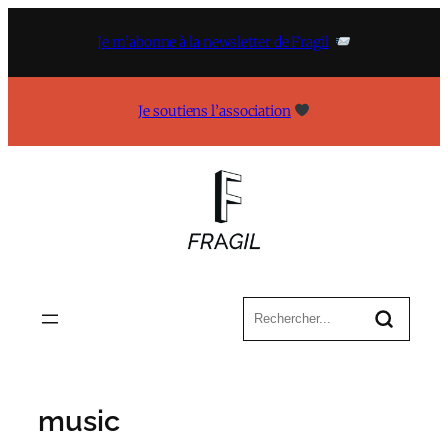
Aller
au
Je m’abonne à la newsletter de Fragil
contenu
Je soutiens l’association
music