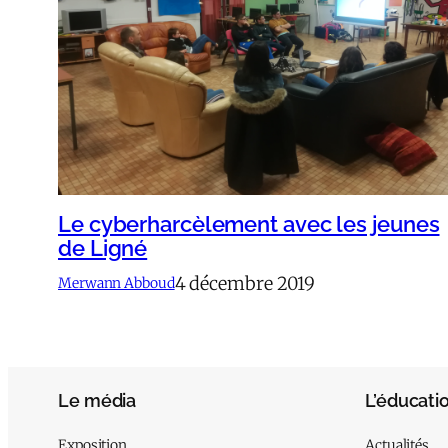
Le cyberharcèlement avec les jeunes
de Ligné
4 décembre 2019
Merwann Abboud
Le média
L’éducati
Exposition
Actualités