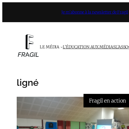
Aller
Je m’abonne à la newsletter de Fragil
au
contenu
LE MÉDIA
L’ÉDUCATION AUX MÉDIAS
L’ASS
ligné
Fragil en action