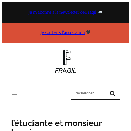
Aller
au
Je m’abonne à la newsletter de Fragil
contenu
Je soutiens l’association
l’étudiante et monsieur