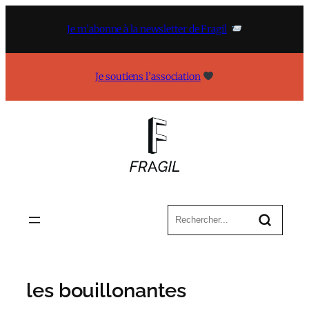
Aller
au
Je m’abonne à la newsletter de Fragil
contenu
Je soutiens l’association
les bouillonantes