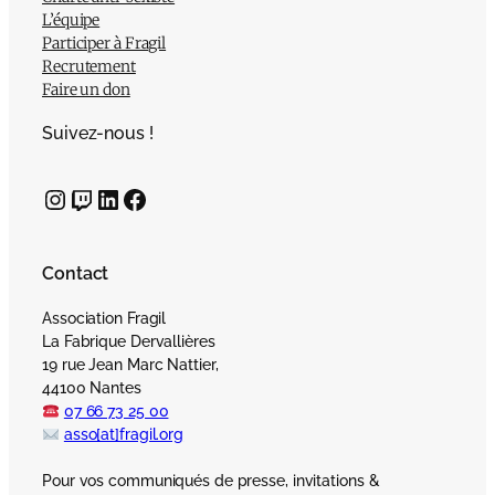
L’équipe
Participer à Fragil
Recrutement
Faire un don
Suivez-nous !
Instagram
Twitch
LinkedIn
Facebook
Contact
Association Fragil
La Fabrique Dervallières
19 rue Jean Marc Nattier,
44100 Nantes
07 66 73 25 00
asso[at]fragil.org
Pour vos communiqués de presse, invitations &