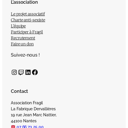
L’association
Le projet associatif
Charte anti-sexiste
L’équipe
Participer à Fragil
Recrutement
Faire un don
Suivez-nous !
Instagram
Twitch
LinkedIn
Facebook
Contact
Association Fragil
La Fabrique Dervallières
19 rue Jean Marc Nattier,
44100 Nantes
07 66 73 25 00