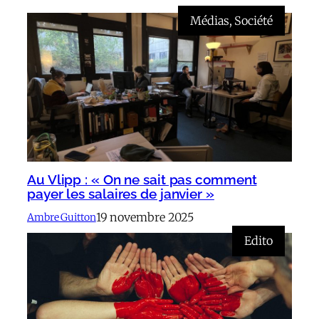
Médias
, 
Société
Au Vlipp : « On ne sait pas comment
payer les salaires de janvier »
19 novembre 2025
Ambre Guitton
Edito