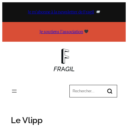
Aller
au
Je m’abonne à la newsletter de Fragil
contenu
Je soutiens l’association
Le Vlipp