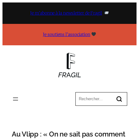
Aller
au
Je m’abonne à la newsletter de Fragil
contenu
Je soutiens l’association
Au Vlipp : « On ne sait pas comment