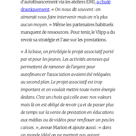
d’autofinancement via les ateliers EMI,
a chuté
drastiquement
.
« On nous dit souvent : on
aimerait vous faire intervenir mais on n’a plus
aucun moyen. »
Même les partenaires habituels
manquent de ressources. Pour tenir, le Vlipp a du
revoir sa stratégie et l’axe sur les prestations.
« À la base, on privilégie le projet associatif porté
par et pour les jeunes. Les activités annexes qui
permettent de ramener de l’argent pour
autofinancer l’association avaient été reléguées
au second plan. Le projet associatif est trop
important et on voulait mettre toute notre énergie
dedans. C’est un choix qui colle avec nos valeurs
mais là on est obligé de revoir ça et de passer plus
de temps sur la vente de prestation en éducations
aux médias ou de vidéos pour renflouer un peu les
caisses. »
, avoue Marion et ajoute aussi :
« dans
un monde idéal on ne mettrait pas autant