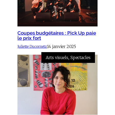
Coupes budgétaires : Pick Up paie
le prix fort
14 janvier 2025
Juliette Ducornetz
Arts visuels
, 
Spectacles