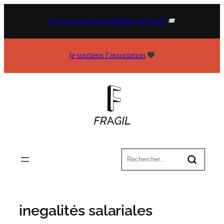
Aller
au
Je m’abonne à la newsletter de Fragil
contenu
Je soutiens l’association
inegalités salariales