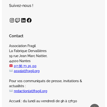
Suivez-nous !
Instagram
Twitch
LinkedIn
Facebook
Contact
Association Fragil
La Fabrique Dervallières
19 rue Jean Marc Nattier,
44100 Nantes
07 66 73 25 00
asso[at]fragil.org
Pour vos communiqués de presse, invitations &
actualités :
redaction[at]fragil.org
Accueil : du lundi au vendredi de 9h à 17h30