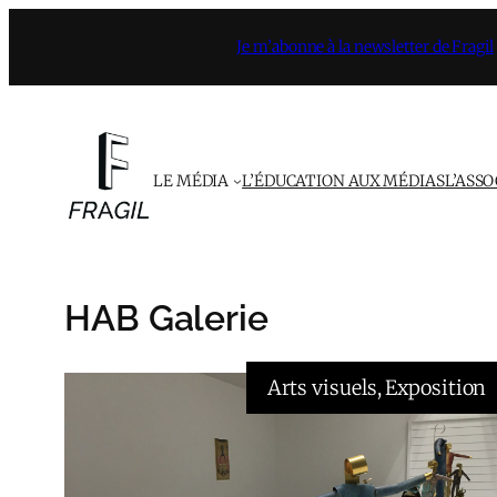
Aller
Je m’abonne à la newsletter de Fragil
au
contenu
LE MÉDIA
L’ÉDUCATION AUX MÉDIAS
L’ASS
HAB Galerie
Arts visuels
, 
Exposition