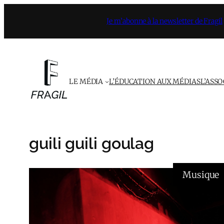
Aller
Je m’abonne à la newsletter de Fragil
au
contenu
LE MÉDIA
L’ÉDUCATION AUX MÉDIAS
L’ASS
guili guili goulag
Musique