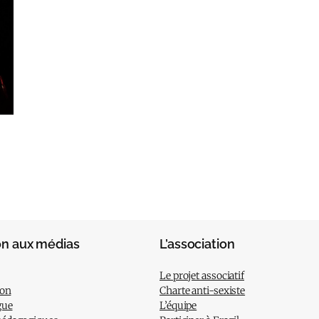
on aux médias
L’association
Le projet associatif
ion
Charte anti-sexiste
gue
L’équipe