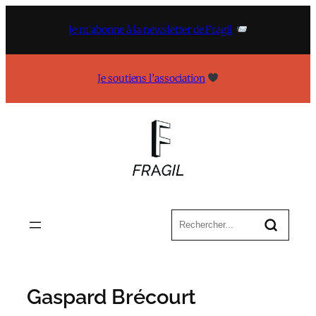
Aller
au
Je m’abonne à la newsletter de Fragil
contenu
Je soutiens l’association
Gaspard Brécourt