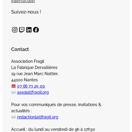
Faire un don
Suivez-nous !
Instagram
Twitch
LinkedIn
Facebook
Contact
Association Fragil
La Fabrique Dervallières
19 rue Jean Marc Nattier,
44100 Nantes
07 66 73 25 00
asso[at]fragil.org
Pour vos communiqués de presse, invitations &
actualités :
redaction[at]fragil.org
Accueil : du lundi au vendredi de 9h à 17h30