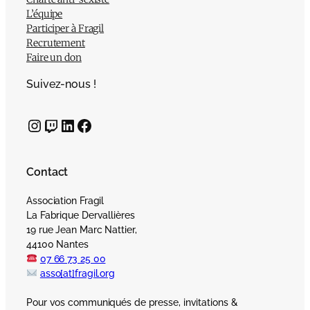
L’équipe
Participer à Fragil
Recrutement
Faire un don
Suivez-nous !
Instagram
Twitch
LinkedIn
Facebook
Contact
Association Fragil
La Fabrique Dervallières
19 rue Jean Marc Nattier,
44100 Nantes
07 66 73 25 00
asso[at]fragil.org
Pour vos communiqués de presse, invitations &