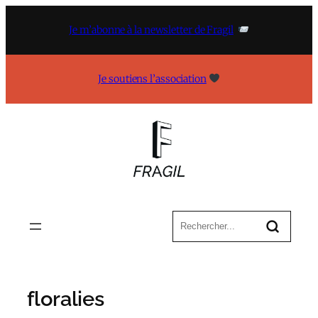
Aller
au
Je m’abonne à la newsletter de Fragil
contenu
Je soutiens l’association
floralies