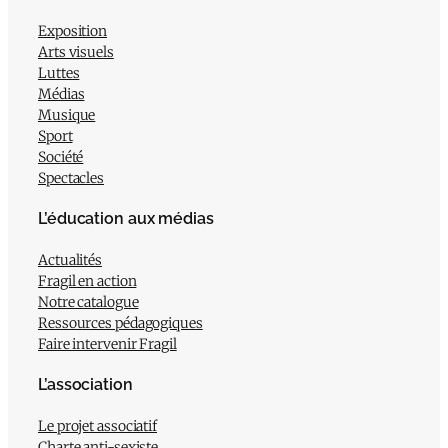
Exposition
Arts visuels
Luttes
Médias
Musique
Sport
Société
Spectacles
L’éducation aux médias
Actualités
Fragil en action
Notre catalogue
Ressources pédagogiques
Faire intervenir Fragil
L’association
Le projet associatif
Charte anti-sexiste