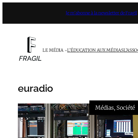
Aller
Je m’abonne à la newsletter de Fragil
au
contenu
LE MÉDIA
L’ÉDUCATION AUX MÉDIAS
L’ASS
euradio
Médias
, 
Société