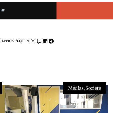
INSTAGRAM
TWITCH
LINKEDIN
FACEBOOK
OCIATION
L’ÉQUIPE
Médias
, 
Société