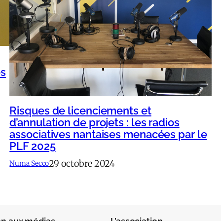
es
Risques de licenciements et
d’annulation de projets : les radios
associatives nantaises menacées par le
PLF 2025
29 octobre 2024
Numa Secco